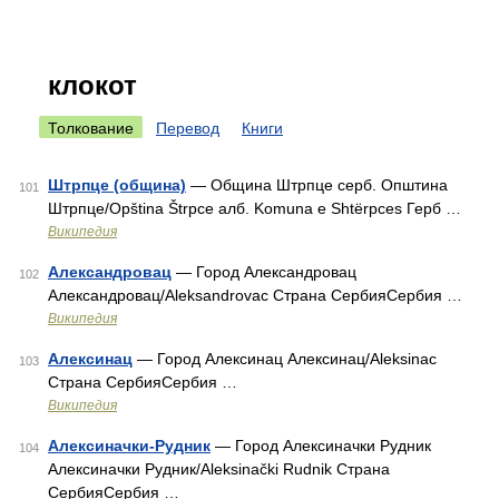
клокот
Толкование
Перевод
Книги
Штрпце (община)
— Община Штрпце серб. Општина
101
Штрпце/Opština Štrpce алб. Komuna e Shtërpces Герб …
Википедия
Александровац
— Город Александровац
102
Александровац/Aleksandrovac Страна СербияСербия …
Википедия
Алексинац
— Город Алексинац Алексинац/Aleksinac
103
Страна СербияСербия …
Википедия
Алексиначки-Рудник
— Город Алексиначки Рудник
104
Алексиначки Рудник/Aleksinački Rudnik Страна
СербияСербия …