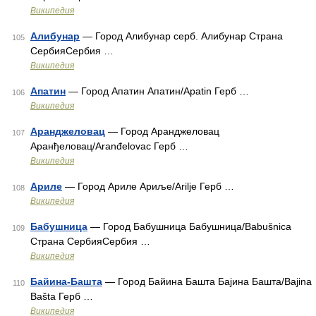
Википедия
Алибунар
— Город Алибунар серб. Алибунар Страна
105
СербияСербия …
Википедия
Апатин
— Город Апатин Апатин/Apatin Герб …
106
Википедия
Аранджеловац
— Город Аранджеловац
107
Аранђеловац/Aranđelovac Герб …
Википедия
Ариле
— Город Ариле Ариље/Arilje Герб …
108
Википедия
Бабушница
— Город Бабушница Бабушница/Babušnica
109
Страна СербияСербия …
Википедия
Байина-Башта
— Город Байина Башта Бајина Башта/Bajina
110
Bašta Герб …
Википедия